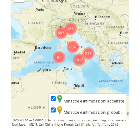
165
697
804
217
61
1013
Minacce e intimidazioni accertate
Minacce e intimidazioni probabili
Tiles © Esri — Source: Esri, DeLorme, NAVTEQ, USGS, Intermap, iPC, NRCAN,
Esri Japan, METI, Esri China (Hong Kong), Esri (Thailand), TomTom, 2012