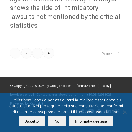
shows the tide of intimidatory
lawsuits not mentioned by the official
statistics
1
2
3
4
Page 4 of 4
© Copyright 2015-2024 by Ossigeno per l'informazione [
privacy
]
[
cookie policy
] Contacts: mail@ossigeno.info | +39.06.92958025 -
Utilizziamo i cookie per assicurarti la migliore esperienza su
Powered by
Kappabit
questo sito. Nel proseguire nella sua consultazione, confermi
di esserne consapevole e presti il tuo consenso a tal fine.
Accetto
No
Informativa estesa