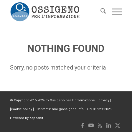
NOTHING FOUND
Sorry, no posts matched your criteria
© Copyright 2015-2024 by Ossigeno per l'informazione [
privacy
]
[
cookie policy
] Contacts: mail@ossigeno.info | +39.06.92958025 -
Powered by
Kappabit