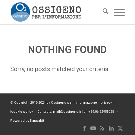
NOTHING FOUND
Sorry, no posts matched your criteria
© Copyright 2015-2024 by Ossigeno per l'informazione [
privacy
]
[
cookie policy
] Contacts: mail@ossigeno.info | +39.06.92958025 -
Powered by
Kappabit