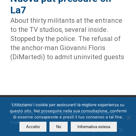
La7
About thirty militants at the entrance
to the TV studios, several inside.
Stopped by the police. The refusal of
the anchor-man Giovanni Floris
(DiMartedi) to admit uninvited guests
Utilizziamo i cookie per assicurarti la migliore esperienza su
© Copyright 2015-2024 by Ossigeno per l'informazione [
privacy
]
questo sito. Nel proseguire nella sua consultazione, confermi
[
cookie policy
] Contacts: mail@ossigeno.info | +39.06.92958025 -
di esserne consapevole e presti il tuo consenso a tal fine.
Powered by
Kappabit
Accetto
No
Informativa estesa