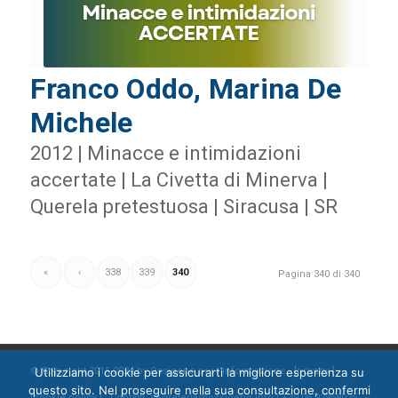
Franco Oddo, Marina De
Michele
2012 | Minacce e intimidazioni
accertate | La Civetta di Minerva |
Querela pretestuosa | Siracusa | SR
«
‹
338
339
340
Pagina 340 di 340
© Copyright 2015-2024 by Ossigeno per l'informazione [
Utilizziamo i cookie per assicurarti la migliore esperienza su
privacy
]
questo sito. Nel proseguire nella sua consultazione, confermi
[
cookie policy
] Contatti: segreteria@ossigeno.info | +39.06.92958025 -