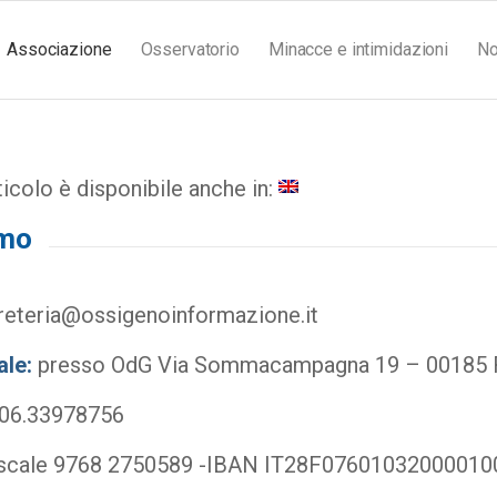
Associazione
Osservatorio
Minacce e intimidazioni
No
icolo è disponibile anche in:
amo
eteria@ossigenoinformazione.it
le:
presso OdG Via Sommacampagna 19 – 00185
06.33978756
iscale 9768 2750589 -IBAN IT28F0760103200001