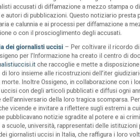
alisti accusati di diffamazione a mezzo stampa o di
i e autori di pubblicazioni. Questo notiziario presta
raria e calunnia e ai processi per diffamazione a 
zione o con il proscioglimento degli accusati.
 dei giornalisti uccisi
– Per coltivare il ricordo di 
sigeno per l’Informazione ha creato il centro di d
listiuccisi.it
che raccoglie e mette a disposizion
di loro insieme alle ricostruzioni dell’iter giudizia
o morte. Inoltre Ossigeno, in collaborazione con i lo
i uccisi con degli articoli pubblicati e diffusi ogni
dell’anniversario della loro tragica scomparsa. Pe
e vicende e invitare a riflettere sugli estremi a cui è
he pubblicavano notizie sgradite al potere e ai crim
o a scuole, università, rappresentati delle istituzioni
 giornalisti uccisi in Italia, che raffigura i loro vol