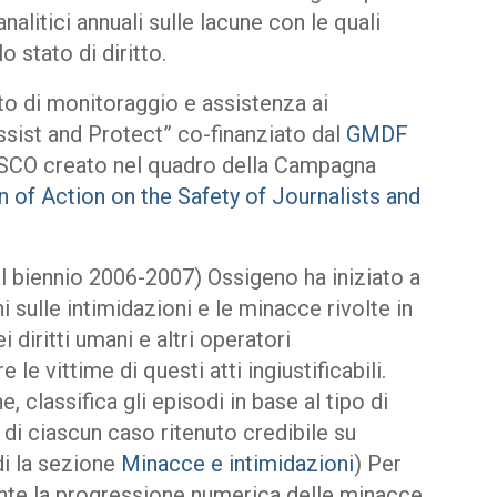
litici annuali sulle lacune con le quali
o stato di diritto.
tto di monitoraggio e assistenza ai
ssist and Protect” co-finanziato dal
GMDF
ESCO creato nel quadro della Campagna
 of Action on the Safety of Journalists and
 biennio 2006-2007) Ossigeno ha iniziato a
sulle intimidazioni e le minacce rivolte in
i diritti umani e altri operatori
e vittime di questi atti ingiustificabili.
 classifica gli episodi in base al tipo di
i di ciascun caso ritenuto credibile su
di la sezione
Minacce e intimidazioni
) Per
nte la progressione numerica delle minacce