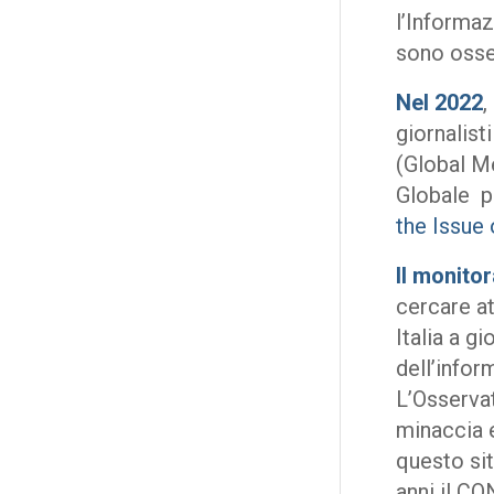
l’Informaz
sono osserv
Nel 2022
,
giornalist
(Global M
Globale pe
the Issue 
Il monito
cercare at
Italia a gi
dell’infor
L’Osservat
minaccia e
questo sit
anni il C