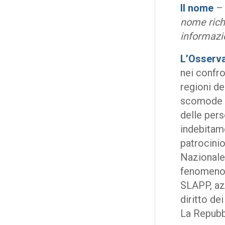
Il nome
nome rich
informazi
L’Osserva
nei confro
regioni de
scomode e,
delle pers
indebitame
patrocinio
Nazionale
fenomeno d
SLAPP, azi
diritto de
La Repubb