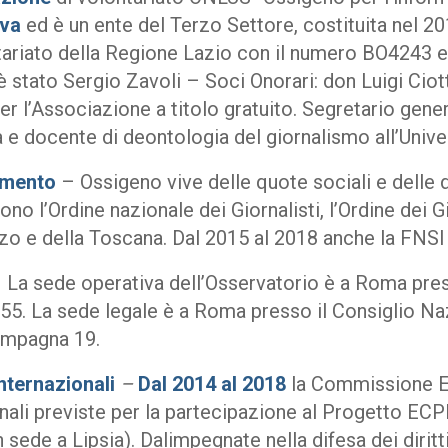
iva
ed è un ente del Terzo Settore, costituita nel 201
tariato della Regione Lazio con il numero BO4243 e
 stato Sergio Zavoli – Soci Onorari: don Luigi Ciott
r l’Associazione a titolo gratuito. Segretario gen
a e docente di deontologia del giornalismo all’Uni
iamento
– Ossigeno vive delle quote sociali e delle do
no l’Ordine nazionale dei Giornalisti, l’Ordine dei Gio
zo e della Toscana. Dal 2015 al 2018 anche la FNSI 
 La sede operativa dell’Osservatorio è a Roma press
55. La sede legale è a Roma presso il Consiglio Nazi
pagna 19.
nternazionali
–
Dal 2014 al 2018
la Commissione Eur
nali previste per la partecipazione al Progetto EC
sede a Lipsia). Dalimpegnate nella difesa dei diritt