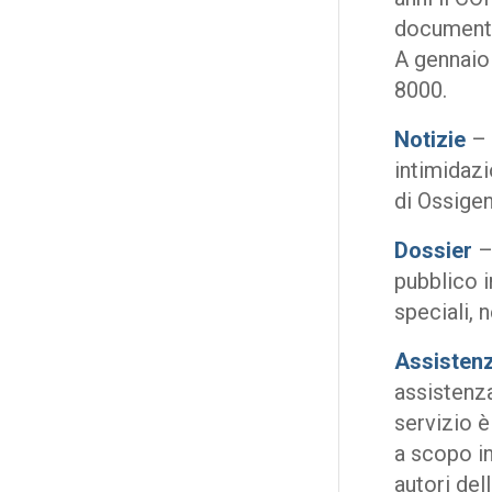
documentat
A gennaio
8000.
Notizie
– 
intimidazi
di Ossigen
Dossier
–
pubblico i
speciali, 
Assistenz
assistenza
servizio 
a scopo in
autori del