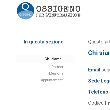
In questa sezione
Questo art
Chi si
Chi siamo
Partner
Email
segr
Memoria
Sede Lega
Appuntamenti
Telefono
Codice F