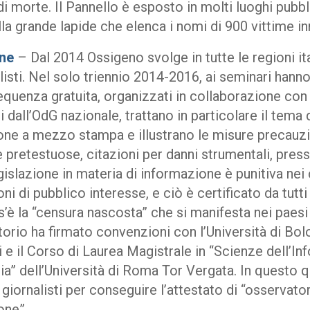
di morte. Il Pannello è esposto in molti luoghi pubb
la grande lapide che elenca i nomi di 900 vittime in
ne
– Dal 2014 Ossigeno svolge in tutte le regioni i
listi. Nel solo triennio 2014-2016, ai seminari hanno 
requenza gratuita, organizzati in collaborazione con g
i dall’OdG nazionale, trattano in particolare il tema 
ne a mezzo stampa e illustrano le misure precauzio
 pretestuose, citazioni per danni strumentali, pressi
legislazione in materia di informazione è punitiva nei
ni di pubblico interesse, e ciò è certificato da tutt
’è la “censura nascosta” che si manifesta nei paesi 
orio ha firmato convenzioni con l’Università di Bol
 e il Corso di Laurea Magistrale in “Scienze dell’
ria” dell’Università di Roma Tor Vergata. In quest
 giornalisti per conseguire l’attestato di “osservatore
one” .