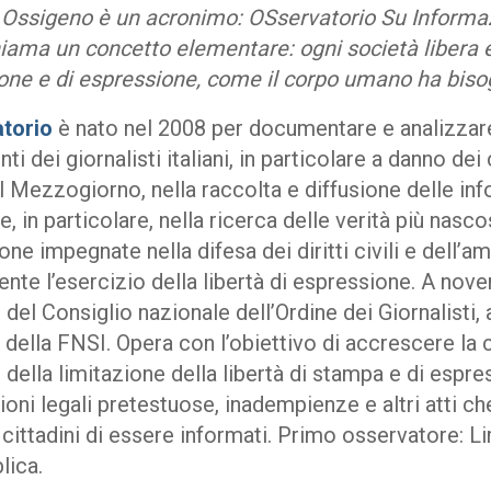
–
Ossigeno è un acronimo: OSservatorio Su Informazio
iama un concetto elementare: ogni società libera e 
one e di espressione, come il corpo umano ha biso
torio
è nato nel 2008 per documentare e analizzare
nti dei giornalisti italiani, in particolare a danno dei
l Mezzogiorno, nella raccolta e diffusione delle inf
 in particolare, nella ricerca delle verità più nasco
one impegnate nella difesa dei diritti civili e dell
nte l’esercizio della libertà di espressione. A nov
 del Consiglio nazionale dell’Ordine dei Giornalisti,
 della FNSI. Opera con l’obiettivo di accrescere la
ella limitazione della libertà di stampa e di espres
oni legali pretestuose, inadempienze e altri atti che
i cittadini di essere informati. Primo osservatore: 
lica.