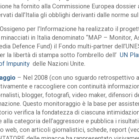
ione ha fornito alla Commissione Europea dossier ana
ati dall’Italia gli obblighi derivanti dalle norme sull
 Ossigeno per l’Informazione ha realizzato il proge
i minacciati in Italia denominato “MAP – Monitor, A
edia Defence Fund) il Fondo multi-partner dell’UN
r la libertà di stampa sotto l’ombrello dell’
UN Plan
of Impunity
delle Nazioni Unite.
raggio
– Nel 2008 (con uno sguardo retrospettivo al
tivamente e raccogliere con continuità informazioni 
ornalisti, blogger, fotografi, video maker, difensori de
mazione. Questo monitoraggio è la base per assistere l
orio verifica la fondatezza di ciascuna intimidazione,
 alla categoria dell’aggressore e pubblica i risultat
o web, con articoli giornalistici, schede, report (ve
ONTATORE delle minacce ha rappresentato visivame