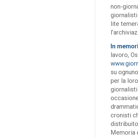
non-giorn
giornalist
lite teme
l’archivia
In memoria
lavoro, Os
www.giorna
su ognuno 
per la lor
giornalist
occasione 
drammatich
cronisti c
distribuit
Memoria dei