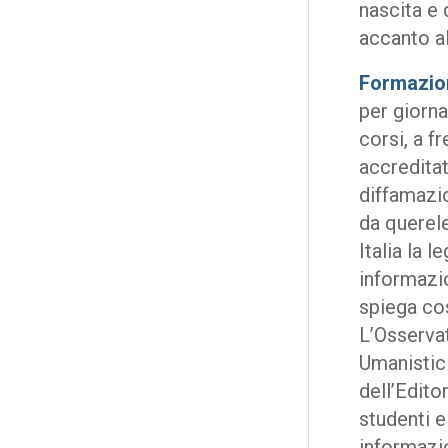
nascita e 
accanto al
Formazio
per giorna
corsi, a f
accreditat
diffamazio
da querele
Italia la 
informazio
spiega cos
L’Osservat
Umanistici
dell’Edito
studenti e
informazi