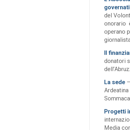
governat
del Volon
onorario è
operano pe
giornalist
Il finanz
donatori so
dell’Abruz
La sede
–
Ardeatina 
Sommacam
Progetti i
internazio
Media con 