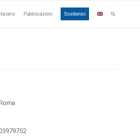
tiziario
Pubblicazioni
Sostienici
 Roma
003979752