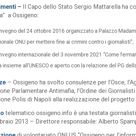
imenti –
Il Capo dello Stato Sergio Mattarella ha c
a” a Ossigeno:
onvegno del 24 ottobre 2016 organizzato a Palazzo Madama,
ionale ONU per mettere fine ai crimini contro i giornalisti”;
onvegno internazionale del 3 novembre 2021 “Come fermare i 
 insieme all’UNESCO e aperto con la relazione del PG dell
ze
– Ossigeno ha svolto consulenze per l’Osce, l’Ag
e Parlamentare Antimafia, l’Ordine dei Giornalisti e
one Polis di Napoli alla realizzazione del progetto 
io
telematico ossigeno.info è una testata giornalist
bbraio 2013 – Direttore responsabile: Alberto Spamp
azione
di volontariato ONLUS “Ossigeno per l’infor