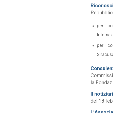
Riconosc
Repubblic
per il c
Internaz
per il c
Siracusa
Consulen
Commission
la Fondazi
Il notiziar
del 18 fe
L’Associ