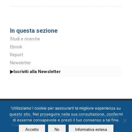
In questa sezione
Studi e ricerche
Ebook
Report
Newsletter
▶Iscriviti alla Newsletter
© Copyright 2015-2024 by Ossigeno per l'informazione [
privacy
]
Utilizziamo i cookie per assicurarti la migliore esperienza su
questo sito. Nel proseguire nella sua consultazione, confermi
[
cookie policy
] Contatti: segreteria@ossigeno.info | +39.06.92958025 -
di esserne consapevole e presti il tuo consenso a tal fine.
Powered by
Kappabit
Accetto
No
Informativa estesa