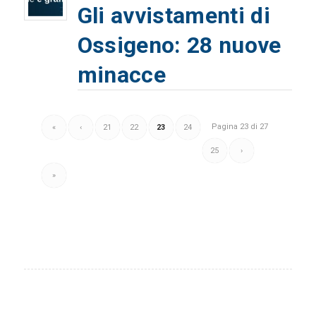
Gli avvistamenti di
Ossigeno: 28 nuove
minacce
Pagina 23 di 27
«
‹
21
22
23
24
25
›
»