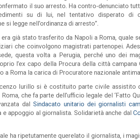
onfermato il suo arresto. Ha contro-denunciato tut
dimenti su di lui, nel tentativo disperato di c
e si legge nell’ordinanza di arresto”.
a già stato trasferito da Napoli a Roma, quale 
iziari che coinvolgono magistrati partenopei. Ade
 sede, questa volta a Perugia, perché uno dei mag
oprio l’ex capo della Procura della città campana G
o a Roma la carica di Procuratore nazionale antimaf
nzo Iurillo si è costituito parte civile assistito
Roma, che fa parte dell’ufficio legale del ‘Fatto 
avanzata dal
Sindacato unitario dei giornalisti ca
 e appoggio al giornalista. Solidarietà anche dal
Co
ale ha ripetutamente querelato il giornalista, i magi