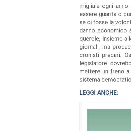
migliaia ogni anno
essere guarita o qu
se ci fosse la volon
danno economico an
querele, insieme al
giornali, ma produc
cronisti precari. O
legislatore dovreb
mettere un freno a q
sistema democratic
LEGGI ANCHE: