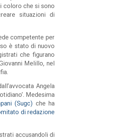
ti coloro che si sono
reare situazioni di
sede competente per
sso è stato di nuovo
istrati che figurano
iovanni Melillo, nel
ia.
 dall’avvocata Angela
Quotidiano’. Medesima
mpani (Sugc)
che ha
mitato di redazione
strati accusandoli di