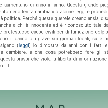
 e aumentano di anno in anno. Questa grande piag
antomeno lenita cambiando alcune leggi e procedu
tà politica. Perché queste querele creano ansia, di
che a chi è innocente ed è riconosciuto tale da
le pretestuose cause civili per diffamazione colpi
ono il danno più grave sui giornali locali, sulle p
ssigeno (
leggi
) lo dimostra da anni con i fatti e
be cambiare, e che cosa potrebbero fare gli ste
uesta prassi che viola la libertà di informazione 
o. LT