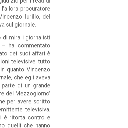
iudizio per i reati di
 l’allora procuratore
incenzo Iurillo, del
va sul giornale.
 mira i giornalisti
ia – ha commentato
ato dei suoi affari è
ioni televisive, tutto
n in quanto Vincenzo
rnale, che egli aveva
a parte di un grande
iere del Mezzogiorno’
ne per avere scritto
mittente televisiva.
 è ritorta contro e
ono quelli che hanno