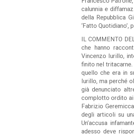
Francesco Patrone, si
calunnia e diffamazi
della Repubblica Gi
‘Fatto Quotidiano’, p
IL COMMENTO DEL GI
che hanno raccont
Vincenzo Iurillo, in
finito nel tritacarne
quello che era in s
Iurillo, ma perché o
già denunciato altr
complotto ordito ai 
Fabrizio Geremicca
degli articoli su u
Un’accusa infamant
adesso deve rispond