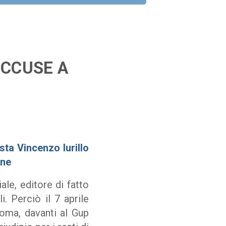
ACCUSE A
sta Vincenzo Iurillo
rne
e, editore di fatto
. Perciò il 7 aprile
Roma, davanti al Gup