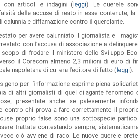
 con articoli e indagini (
leggi
). Le querele son
 falsità delle accuse di reato in esse contenute, 
i calunnia e diffamazione contro il querelante.
stato per avere calunniato il giornalista e i magis
rrestato con l’accusa di associazione a delinquere,
o scopo di frodare il ministero dello Sviluppo E
verso il Corecom almeno 2,3 milioni di euro di fi
cale napoletana di cui era l’editore di fatto (
leggi
).
geno per l’informazione esprime piena solidarietà
ia di altri giornalisti di quel dilagante fenomeno
tuose, presentate anche se palesemente infond
ne contro chi prova a fare correttamente il propri
use proprio false sono una sottospecie partic
sere trattate contestando sempre, sistematicamen
Invece ciò avviene di rado. Le nuove querele pre