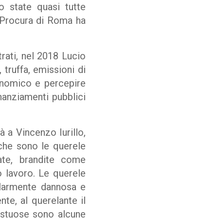
o state quasi tutte
la Procura di Roma ha
trati, nel 2018 Lucio
 truffa, emissioni di
conomico e percepire
nanziamenti pubblici
 a Vincenzo Iurillo,
 che sono le querele
ate, brandite come
o lavoro. Le querele
olarmente dannosa e
te, al querelante il
testuose sono alcune