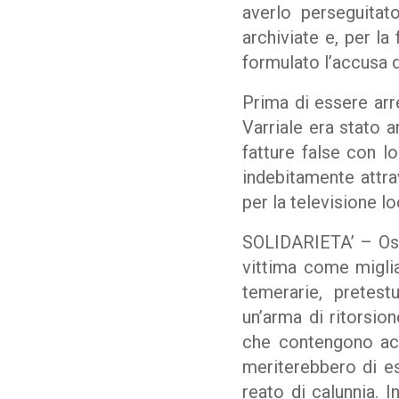
averlo perseguitato
archiviate e, per la
formulato l’accusa d
Prima di essere arre
Varriale era stato a
fatture false con l
indebitamente attra
per la televisione lo
SOLIDARIETA’ – Ossi
vittima come miglia
temerarie, pretes
un’arma di ritorsio
che contengono acc
meriterebbero di es
reato di calunnia. 