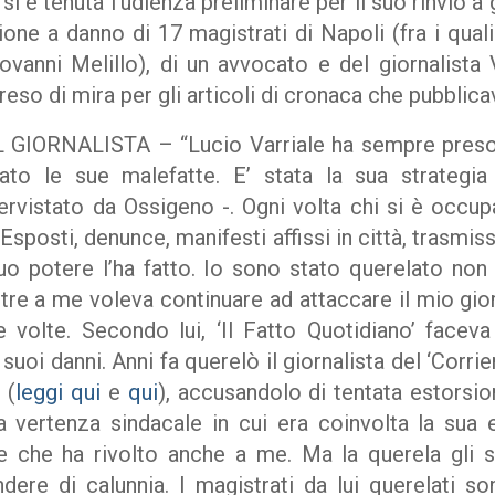
 è tenuta l’udienza preliminare per il suo rinvio a g
one a danno di 17 magistrati di Napoli (fra i quali
ovanni Melillo), di un avvocato e del giornalista V
reso di mira per gli articoli di cronaca che pubblica
ORNALISTA – “Lucio Varriale ha sempre preso di
ato le sue malefatte. E’ stata la sua strateg
tervistato da Ossigeno -. Ogni volta chi si è occup
. Esposti, denunce, manifesti affissi in città, trasmiss
uo potere l’ha fatto. Io sono stato querelato no
ltre a me voleva continuare ad attaccare il mio gio
e volte. Secondo lui, ‘Il Fatto Quotidiano’ facev
suoi danni. Anni fa querelò il giornalista del ‘Corr
 (
leggi qui
e
qui
), accusandolo di tentata estorsio
na vertenza sindacale in cui era coinvolta la sua e
e che ha rivolto anche a me. Ma la querela gli si
ere di calunnia. I magistrati da lui querelati s