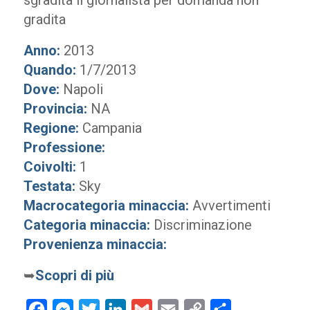
sgradita il giornalista per domanda non
gradita
Anno:
2013
Quando:
1/7/2013
Dove:
Napoli
Provincia:
NA
Regione:
Campania
Professione:
Coivolti:
1
Testata:
Sky
Macrocategoria minaccia:
Avvertimenti
Categoria minaccia:
Discriminazione
Provenienza minaccia:
➥
Scopri di più
Facebook
Messenger
Twitter
LinkedIn
Gmail
Email
Copy
Condividi