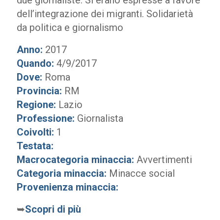
due giornaliste. Si erano espresse a favore
dell’integrazione dei migranti. Solidarietà
da politica e giornalismo
Anno:
2017
Quando:
4/9/2017
Dove:
Roma
Provincia:
RM
Regione:
Lazio
Professione:
Giornalista
Coivolti:
1
Testata:
Macrocategoria minaccia:
Avvertimenti
Categoria minaccia:
Minacce social
Provenienza minaccia:
➥
Scopri di più