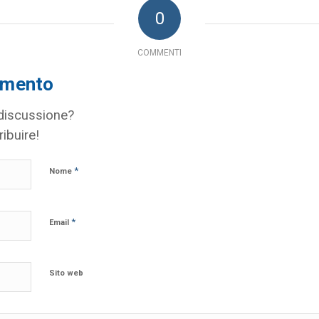
0
COMMENTI
mmento
 discussione?
ribuire!
*
Nome
*
Email
Sito web