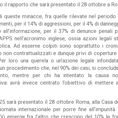
 il rapporto che sarà presentato il 28 ottobre a R
di queste minacce, fra quelle rilevate nel periodo 
menti, per il 14% di aggressioni, per il 4% di danneg
o all’informazione, per il 37% di denunce penali 
LAPPS nell’acronimo inglese, ossia azioni legali s
lica. Ad esserne colpiti sono soprattutto i cron
 non contrattualizzati e dunque privi di coperture
 Per loro una querela o un’azione legale infondata
i un procedimento che, nel 90% dei casi, si conclu
nto, mentre per chi ha intentato la causa n
va: avrà invece centrato l’obiettivo di mettere 
025 sarà presentato il 28 ottobre Roma, alla Casa d
iornata internazionale per porre fine all’impunità
u. Vi emerge fra l’altro che crescono del 10% le fo