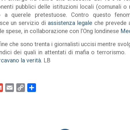
enti pubblici delle istituzioni locali (comunali o
to a querele pretestuose. Contro questo fen
isce un servizio di
assistenza legale
che prevede a
lle spese, in collaborazione con l’Ong londinese
Med
ine che sono trenta i giornalisti uccisi mentre svol
ndici dei quali in attentati di mafia o terrorismo.
cavano la verità
. LB
kedIn
Gmail
Email
Copy
Condividi
Link