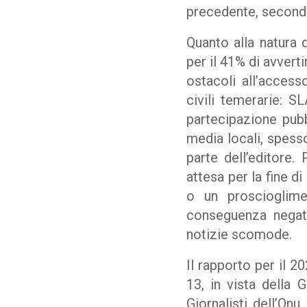
precedente, secondo
Quanto alla natura 
per il 41% di avverti
ostacoli all’access
civili temerarie: S
partecipazione pubb
media locali, spesso
parte dell’editore.
attesa per la fine d
o un proscioglime
conseguenza negati
notizie scomode.
Il rapporto per il 2
13, in vista della G
Giornalisti dell’On