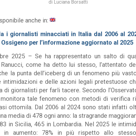
di
Luciana Borsatti
sponibile anche in:
 i giornalisti minacciati in Italia dal 2006 al 20
i Ossigeno per l’informazione aggiornato al 2025
e 2025 – Se ha rappresentato un salto di qual
Ranucci, come ha detto lui stesso, l’attentato de
che la punta dell’iceberg di un fenomeno più vast
 intimidazioni e delle azioni legali pretestuose ch
 di giornalisti per farli tacere. Secondo l’Osserva
 monitora tale fenomeno con metodi di verifica r
si ottomila. Dal 2006 al 2024 sono stati infatti olt
, una media di 478 ogni anno: la stragrande maggiora
3 in Sicilia, 465 in Lombardia. Nel 2025 le intimid
 in aumento: 78% in più rispetto allo stesso