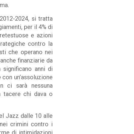
oma.
2012-2024, si tratta
giamenti, per il 4% di
pretestuose e azioni
trategiche contro la
isti che operano nei
 anche finanziarie da
 significano anni di
de con un’assoluzione
on ci sarà nessuna
a tacere chi dava o
el Jazz dalle 10 alle
 nei crimini contro i
rme di intimidazioni