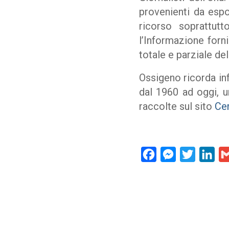
provenienti da espon
ricorso soprattut
l’Informazione forn
totale e parziale de
Ossigeno ricorda inf
dal 1960 ad oggi, u
raccolte sul sito
Cer
Facebook
Messenger
Twitter
Lin