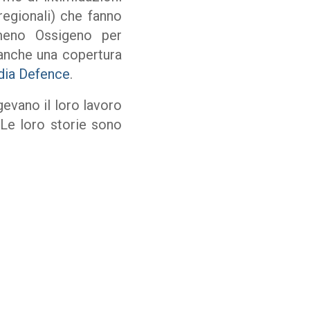
 regionali) che fanno
omeno Ossigeno per
nche una copertura
ia Defence
.
gevano il loro lavoro
 Le loro storie sono