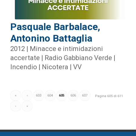
Pasquale Barbalace,
Antonino Battaglia
2012 | Minacce e intimidazioni
accertate | Radio Gabbiano Verde |
Incendio | Nicotera | VV
«
‹
603
604
605
606
607
Pagina 605 di 611
›
»