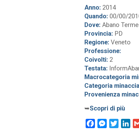
Anno:
2014
Quando:
00/00/201
Dove:
Abano Terme
Provincia:
PD
Regione:
Veneto
Professione:
Coivolti:
2
Testata:
InformAba
Macrocategoria mi
Categoria minaccia
Provenienza minac
➥
Scopri di più
Facebook
Messenger
Twitter
Lin