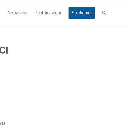
Notiziario
Pubblicazioni
Sostienici
CI
rso