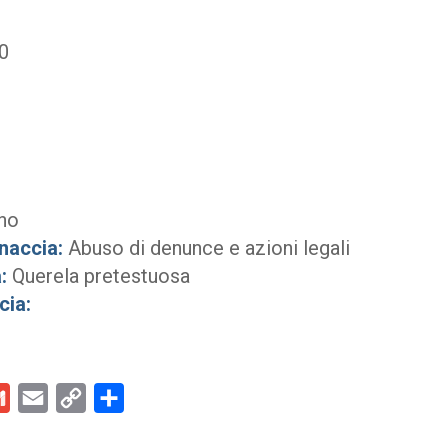
0
no
naccia:
Abuso di denunce e azioni legali
:
Querela pretestuosa
cia:
kedIn
Gmail
Email
Copy
Condividi
Link