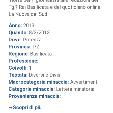
morte per il giornalista alle redazioni del
TgR Rai Basilicata e del quotidiano online
La Nuova del Sud
Anno:
2013
Quando:
8/3/2013
Dove:
Potenza
Provincia:
PZ
Regione:
Basilicata
Professione:
Coivolti:
1
Testata:
Diversi e Divisi
Macrocategoria minaccia:
Avvertimenti
Categoria minaccia:
Lettera minatoria
Provenienza minaccia:
➥
Scopri di più