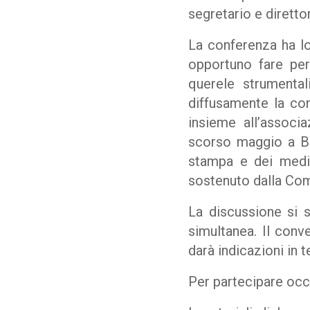
segretario e dirett
La conferenza ha lo
opportuno fare per 
querele strumental
diffusamente la co
insieme all’associ
scorso maggio a Bru
stampa e dei media
sostenuto dalla Co
La discussione si s
simultanea. Il conv
darà indicazioni in t
Per partecipare occ