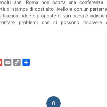
Da molti anni Roma non ospita una conferenza i
ertà di stampa di così alto livello e con un parterr
ituazioni, idee e proposte di vari paesi è indispen
frontare problemi che si possono risolvere 
kedIn
Gmail
Email
Copy
Condividi
Link
0