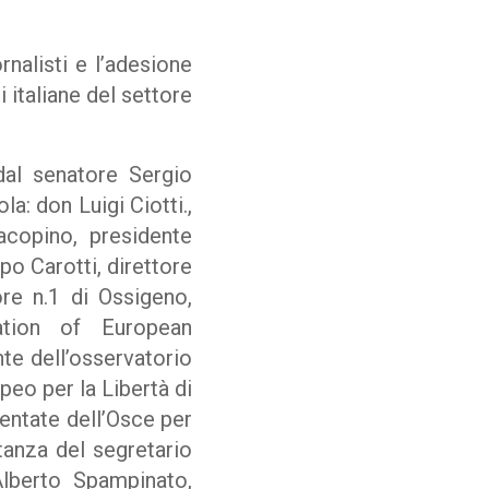
rnalisti e l’adesione
 italiane del settore
 dal senatore Sergio
la: don Luigi Ciotti.,
acopino, presidente
ppo Carotti, direttore
re n.1 di Ossigeno,
iation of European
nte dell’osservatorio
eo per la Libertà di
sentate dell’Osce per
tanza del segretario
Alberto Spampinato,