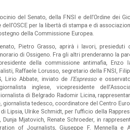
rocinio del Senato, della FNSI e dell’Ordine dei Gio
 dell’OSCE per la libertà di stampa e di associazioni
sostegno della Commissione Europea.
enato, Pietro Grasso, aprirà i lavori, presieduti
orario di Ossigeno. Fra gli altri prenderanno la paro
presidente della commissione antimafia, Enzo I
alisti, Raffaele Lorusso, segretario della FNSI, Fili
G, Lirio Abbate, inviato de
l’Espresso
e osservato
giornalista inglese, vicepresidente dell’Assoc
giornalista di Belgrado Radomir Licina, rappresenta
giornalista tedesco, coordinatore del Centro Europ
i Lipsia, Ulrike Schmidt, per l’ufficio della Rappre
a, Dunja Mjatovich, Renate Schroeder, in rappresen
ration of Journalists, Giuseppe F. Mennella e 