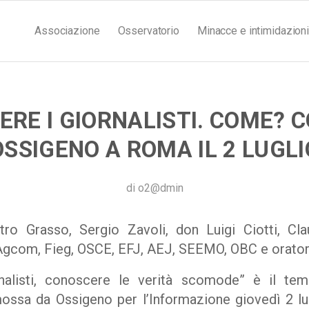
Associazione
Osservatorio
Minacce e intimidazioni
RE I GIORNALISTI. COME?
OSSIGENO A ROMA IL 2 LUGLI
di
o2@dmin
ro Grasso, Sergio Zavoli, don Luigi Ciotti, Claud
Agcom, Fieg, OSCE, EFJ, AEJ, SEEMO, OBC e oratori 
nalisti, conoscere le verità scomode” è il te
ossa da Ossigeno per l’Informazione giovedì 2 lug