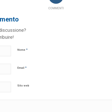
COMMENTI
mmento
 discussione?
ribuire!
*
Nome
*
Email
Sito web