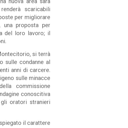
Una nuova area sarà
renderà scaricabili
oposte per migliorare
o, una proposta per
 del loro lavoro; il
ni.
ontecitorio, si terrà
o sulle condanne al
enti anni di carcere.
sigeno sulle minacce
 della commissione
’indagine conoscitiva
li oratori stranieri
spiegato il carattere