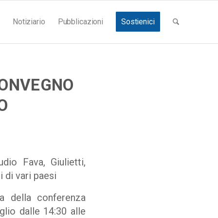
Notiziario
Pubblicazioni
Sostienici
 CONVEGNO
O
io Fava, Giulietti,
di vari paesi
ma della conferenza
lio dalle 14:30 alle