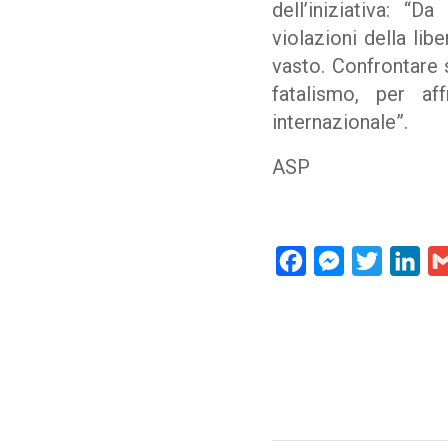
dell’iniziativa: “
violazioni della lib
vasto. Confrontare s
fatalismo, per af
internazionale”.
ASP
Facebook
Messenger
Twitter
Lin