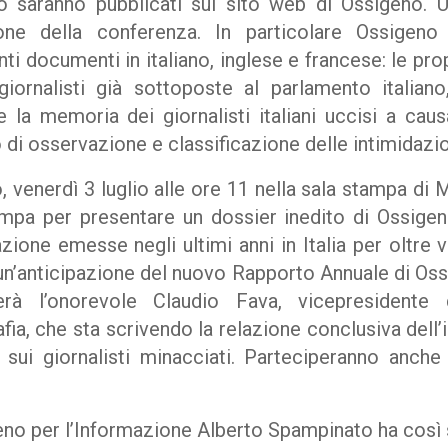
oro saranno pubblicati sul sito web di Ossigeno. 
one della conferenza. In particolare Ossigeno 
ti documenti in italiano, inglese e francese: le pr
giornalisti già sottoposte al parlamento italian
 la memoria dei giornalisti italiani uccisi a causa
di osservazione e classificazione delle intimidazio
, venerdì 3 luglio alle ore 11 nella sala stampa di M
mpa per presentare un dossier inedito di Ossigen
ione emesse negli ultimi anni in Italia per oltre v
e un’anticipazione del nuovo Rapporto Annuale di Os
iperà l’onorevole Claudio Fava, vicepresidente
ia, che sta scrivendo la relazione conclusiva dell
ui giornalisti minacciati. Parteciperanno anche g
geno per l’Informazione Alberto Spampinato ha così 