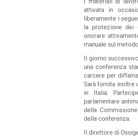
I materiali di lav
attivata in occasi
liberamente i seguen
la protezione dei 
onorare attivamente
manuale sul metodo 
Il giorno successivo
una conferenza sta
carcere per diffamaz
Sarà fornita inoltr
in Italia. Partec
parlamentare antimaf
della Commissione s
della conferenza.
Il direttore di Ossi