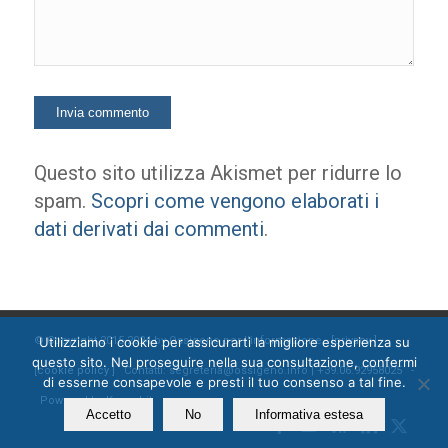
Questo sito utilizza Akismet per ridurre lo
spam.
Scopri come vengono elaborati i
dati derivati dai commenti
.
Utilizziamo i cookie per assicurarti la migliore esperienza su
© Copyright 2015-2024 by Ossigeno per l'informazione [
privacy
]
questo sito. Nel proseguire nella sua consultazione, confermi
[
cookie policy
] Contatti: segreteria@ossigeno.info | +39.06.92958025 -
di esserne consapevole e presti il tuo consenso a tal fine.
Powered by
Kappabit
Accetto
No
Informativa estesa