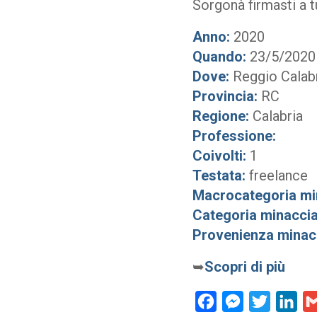
Sorgonà firmasti a 
Anno:
2020
Quando:
23/5/2020
Dove:
Reggio Calab
Provincia:
RC
Regione:
Calabria
Professione:
Coivolti:
1
Testata:
freelance
Macrocategoria mi
Categoria minaccia
Provenienza minac
➥
Scopri di più
Facebook
Messenger
Twitter
Lin