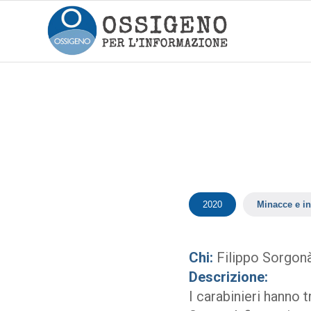
2020
Minacce e in
Chi:
Filippo Sorgon
Descrizione:
I carabinieri hanno t