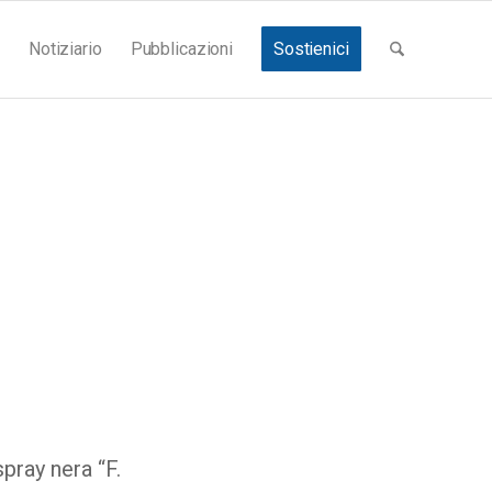
Notiziario
Pubblicazioni
Sostienici
spray nera “F.