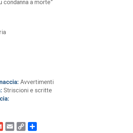
tu condanna a morte”
ria
naccia:
Avvertimenti
:
Striscioni e scritte
cia:
kedIn
Gmail
Email
Copy
Condividi