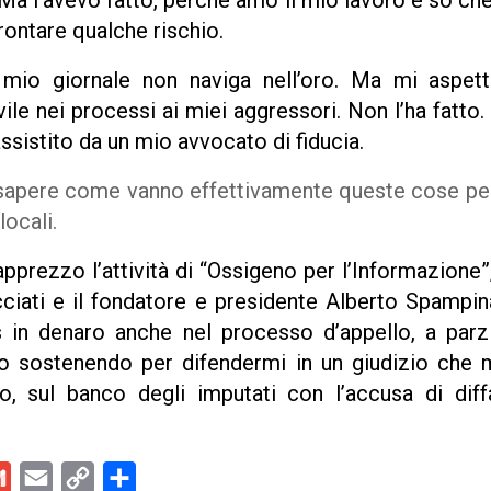
 Ma l’avevo fatto, perché amo il mio lavoro e so c
frontare qualche rischio.
 mio giornale non naviga nell’oro. Ma mi aspet
vile nei processi ai miei aggressori. Non l’ha fatto. 
assistito da un mio avvocato di fiducia.
 sapere come vanno effettivamente queste cose per
locali.
prezzo l’attività di “Ossigeno per l’Informazione”
acciati e il fondatore e presidente Alberto Spampi
in denaro anche nel processo d’appello, a parzi
to sostenendo per difendermi in un giudizio che 
o, sul banco degli imputati con l’accusa di d
kedIn
Gmail
Email
Copy
Condividi