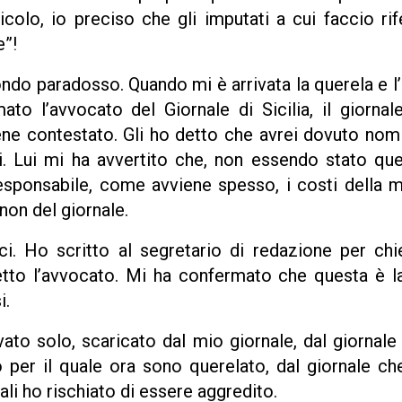
articolo, io preciso che gli imputati a cui faccio r
e”!
do paradosso. Quando mi è arrivata la querela e l’
ato l’avvocato del Giornale di Sicilia, il giorna
iene contestato. Gli ho detto che avrei dovuto nom
i. Lui mi ha avvertito che, non essendo stato q
responsabile, come avviene spesso, i costi della 
 non del giornale.
i. Ho scritto al segretario di redazione per chi
tto l’avvocato. Mi ha confermato che questa è la
i.
ato solo, scaricato dal mio giornale, dal giornal
o per il quale ora sono querelato, dal giornale ch
uali ho rischiato di essere aggredito.