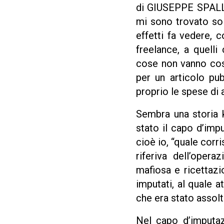
di GIUSEPPE SPALLI
mi sono trovato sol
effetti fa vedere, 
freelance, a quell
cose non vanno cos
per un articolo pu
proprio le spese di a
Sembra una storia k
stato il capo d’imp
cioè io, “quale corr
riferiva dell’oper
mafiosa e ricettazi
imputati, al quale 
che era stato assolt
Nel capo d’imputaz