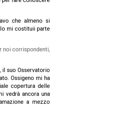
he per fare conoscere
tavo che almeno si
Io mi costituii parte
 noi corrispondenti,
, il suo Osservatorio
nato. Ossigeno mi ha
ale copertura delle
mi vedrà ancora una
iffamazione a mezzo