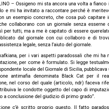
NO – Ossigeno mi sta ancora una volta a fianco in
o e mi ha invitato a raccontare perché è meritevo
con un esempio concreto, che cosa può capitare in I
i che collaborano con un giornale senza esserne d
ì per tutti, ma a me è capitato di essere querela
bblicato dal giornale con cui collaboro e di trov
ssistenza legale, senza l’aiuto del giornale.
afkiana, per i vari aspetti paradossali che mi ha 
utazione, per come è formulato. Si legge testualm
ispondente locale del Giornale di Sicilia, pubblicava 
azione antimafia denominata Black Cat per il re
one, nel corso del quale (articolo, ndr) faceva rif
attribuiva le condotte oggetto del capo di imputaz
o a conclusione del giudizio di primo grado”.
ione c’è scritto proprio questo. Il fatto parados