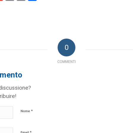
Link
0
COMMENTI
mmento
 discussione?
ribuire!
*
Nome
*
Email