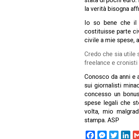
stata di pochi euro.
la verità bisogna af
Io so bene che il
costituisse parte ci
civile a mie spese, 
Credo che sia utile
freelance e cronisti 
Conosco da anni e ap
sui giornalisti min
concesso un bonus 
spese legali che s
volta, mio malgrad
stampa. ASP
Facebook
Messenger
Twitter
Lin