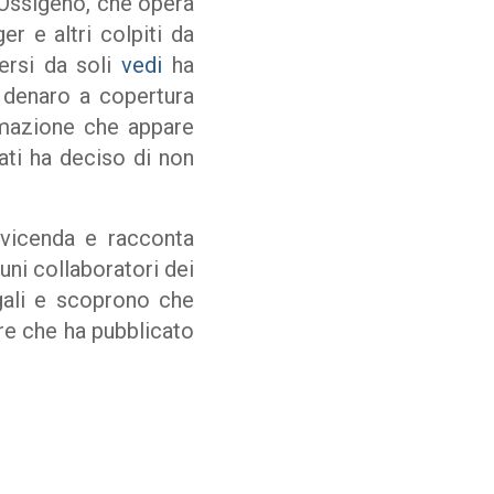
Ossigeno,
che opera
r e altri colpiti da
dersi da soli
vedi
ha
n denaro a copertura
amazione che appare
tati ha deciso di non
a vicenda e racconta
uni collaboratori dei
gali e scoprono che
ore che ha pubblicato