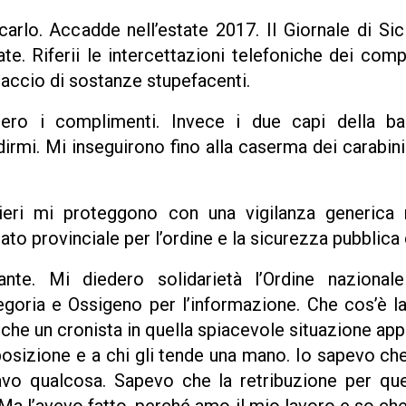
rlo. Accadde nell’estate 2017. Il Giornale di Sic
ate. Riferii le intercettazioni telefoniche dei co
paccio di sostanze stupefacenti.
cero i complimenti. Invece i due capi della ba
irmi. Mi inseguirono fino alla caserma dei carabini
nieri mi proteggono con una vigilanza generica r
to provinciale per l’ordine e la sicurezza pubblica
te. Mi diedero solidarietà l’Ordine nazionale 
egoria e Ossigeno per l’informazione. Che cos’è l
 che un cronista in quella spiacevole situazione ap
posizione e a chi gli tende una mano. Io sapevo ch
avo qualcosa. Sapevo che la retribuzione per que