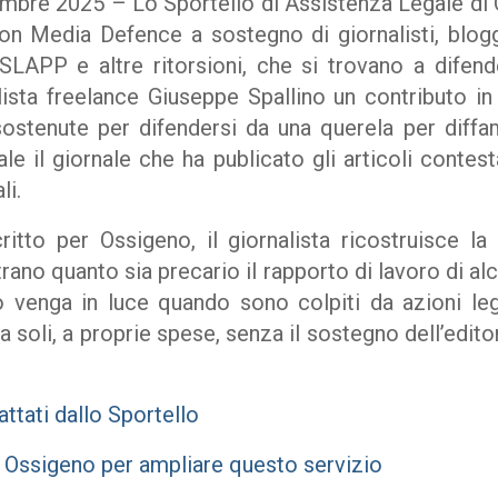
bre 2025 – Lo Sportello di Assistenza Legale di 
on Media Defence a sostegno di giornalisti, blogge
SLAPP e altre ritorsioni, che si trovano a difen
ista freelance Giuseppe Spallino un contributo i
 sostenute per difendersi da una querela per diff
ale il giornale che ha publicato gli articoli contes
li.
ritto per Ossigeno, il giornalista ricostruisce l
rano quanto sia precario il rapporto di lavoro di alc
ò venga in luce quando sono colpiti da azioni le
 soli, a proprie spese, senza il sostegno dell’edit
rattati
dallo Sportello
i Ossigeno per ampliare questo servizio