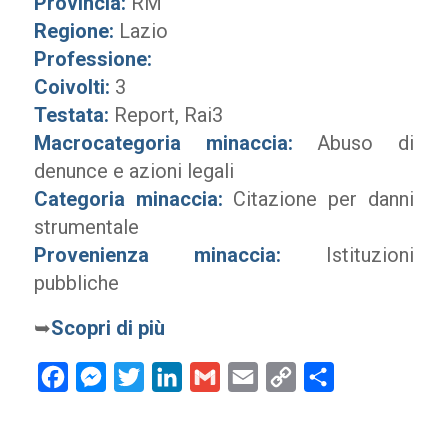
Provincia:
RM
Regione:
Lazio
Professione:
Coivolti:
3
Testata:
Report, Rai3
Macrocategoria minaccia:
Abuso di
denunce e azioni legali
Categoria minaccia:
Citazione per danni
strumentale
Provenienza minaccia:
Istituzioni
pubbliche
➥
Scopri di più
Facebook
Messenger
Twitter
LinkedIn
Gmail
Email
Copy
Condividi
Link