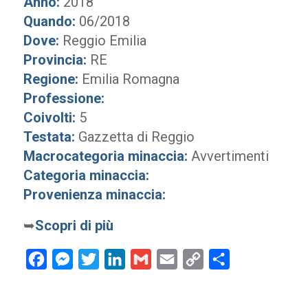
Anno:
2018
Quando:
06/2018
Dove:
Reggio Emilia
Provincia:
RE
Regione:
Emilia Romagna
Professione:
Coivolti:
5
Testata:
Gazzetta di Reggio
Macrocategoria minaccia:
Avvertimenti
Categoria minaccia:
Provenienza minaccia:
➥
Scopri di più
Facebook
Messenger
Twitter
LinkedIn
Gmail
Email
Copy
Condividi
Link