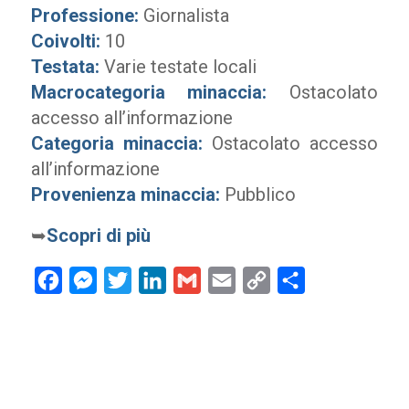
Professione:
Giornalista
Coivolti:
10
Testata:
Varie testate locali
Macrocategoria minaccia:
Ostacolato
accesso all’informazione
Categoria minaccia:
Ostacolato accesso
all’informazione
Provenienza minaccia:
Pubblico
➥
Scopri di più
Facebook
Messenger
Twitter
LinkedIn
Gmail
Email
Copy
Condividi
Link