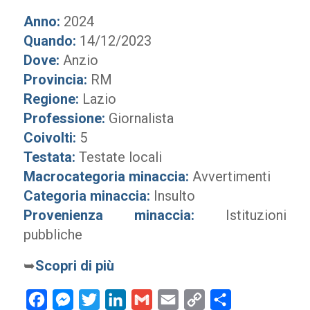
Anno:
2024
Quando:
14/12/2023
Dove:
Anzio
Provincia:
RM
Regione:
Lazio
Professione:
Giornalista
Coivolti:
5
Testata:
Testate locali
Macrocategoria minaccia:
Avvertimenti
Categoria minaccia:
Insulto
Provenienza minaccia:
Istituzioni
pubbliche
➥
Scopri di più
Facebook
Messenger
Twitter
LinkedIn
Gmail
Email
Copy
Condividi