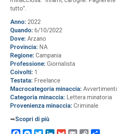
minacciosa: “Infami, carogne. Pagherete
tutto”.
Anno:
2022
Quando:
6/10/2022
Dove:
Arzano
Provincia:
NA
Regione:
Campania
Professione:
Giornalista
Coivolti:
1
Testata:
Freelance
Macrocategoria minaccia:
Avvertimenti
Categoria minaccia:
Lettera minatoria
Provenienza minaccia:
Criminale
➥
Scopri di più
Facebook
Messenger
Twitter
LinkedIn
Gmail
Email
Copy
Condividi