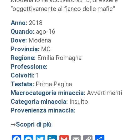
Modena lo ha accusato su fb, di essere
“oggettivamente al fianco delle mafie”
Anno:
2018
Quando:
ago-16
Dove:
Modena
Provincia:
MO
Regione:
Emilia Romagna
Professione:
Coivolti:
1
Testata:
Prima Pagina
Macrocategoria minaccia:
Avvertimenti
Categoria minaccia:
Insulto
Provenienza minaccia:
➥
Scopri di più
Facebook
Messenger
Twitter
LinkedIn
Gmail
Email
Copy
Condividi