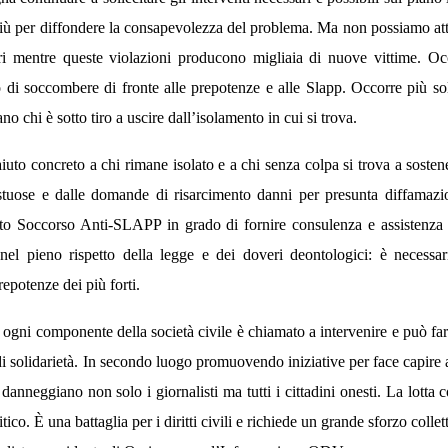
 più per diffondere la consapevolezza del problema. Ma non possiamo a
i mentre queste violazioni producono migliaia di nuove vittime. Occo
o di soccombere di fronte alle prepotenze e alle Slapp. Occorre più sol
no chi è sotto tiro a uscire dall’isolamento in cui si trova.
to concreto a chi rimane isolato e a chi senza colpa si trova a sostenere
estuose e dalle domande di risarcimento danni per presunta diffamazi
o Soccorso Anti-SLAPP in grado di fornire consulenza e assistenza le
nel pieno rispetto della legge e dei doveri deontologici: è necessar
epotenze dei più forti.
 ogni componente della società civile è chiamato a intervenire e può far
di solidarietà. In secondo luogo promuovendo iniziative per face capire 
anneggiano non solo i giornalisti ma tutti i cittadini onesti.
La lotta 
ico. È una battaglia per i diritti civili e richiede un grande sforzo collet