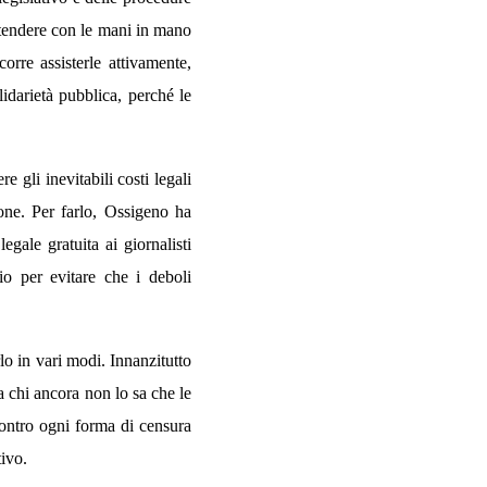
ttendere con le mani in mano
rre assisterle attivamente,
idarietà pubblica, perché le
 gli inevitabili costi legali
one. Per farlo, Ossigeno ha
gale gratuita ai giornalisti
io per evitare che i deboli
lo in vari modi. Innanzitutto
a chi ancora non lo sa che le
contro ogni forma di censura
tivo.