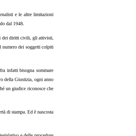
listi e le altre limitazioni
ndo dal 1948.
 diritti civili, gli attivisti,
Il numero dei soggetti colpiti
ifra infatti bisogna sommare
ro della Giustizia, ogni anno
ché un giudice riconosce che
bertà di stampa. Ed è nascosta
legislativo e delle procedure