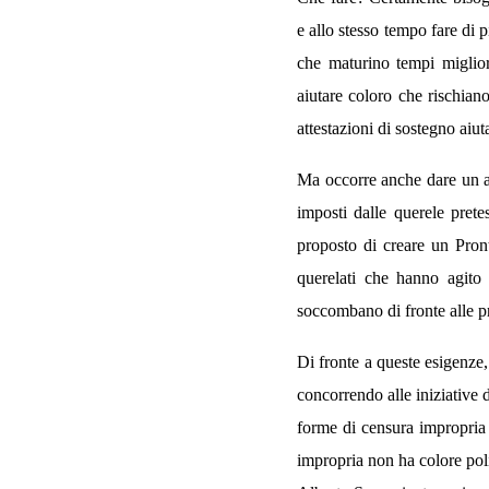
e allo stesso tempo fare di
che maturino tempi miglior
aiutare coloro che rischian
attestazioni di sostegno aiuta
Ma occorre anche dare un aiu
imposti dalle querele pret
proposto di creare un Pront
querelati che hanno agito 
soccombano di fronte alle pr
Di fronte a queste esigenze,
concorrendo alle iniziative 
forme di censura impropria d
impropria non ha colore polit