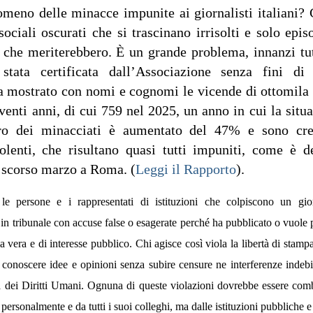
omeno delle minacce impunite ai giornalisti italiani
ociali oscurati che si trascinano irrisolti e solo ep
a che meriterebbero. È un grande problema, innanzi tu
stata certificata dall’Associazione senza fini di
a mostrato con nomi e cognomi le vicende di ottomila g
i venti anni, di cui 759 nel 2025, un anno in cui la sit
ro dei minacciati è aumentato del 47% e sono cres
olenti, che risultano quasi tutti impuniti, come è d
o scorso marzo a Roma. (
Leggi il Rapporto
).
 le persone e i rappresentati di istituzioni che colpiscono un gior
 in tribunale con accuse false o esagerate perché ha pubblicato o vuole 
ia vera e di interesse pubblico. Chi agisce così viola la libertà di stampa 
i conoscere idee e opinioni senza subire censure ne interferenze indebit
dei Diritti Umani. Ognuna di queste violazioni dovrebbe essere comba
 personalmente e da tutti i suoi colleghi, ma dalle istituzioni pubbliche e