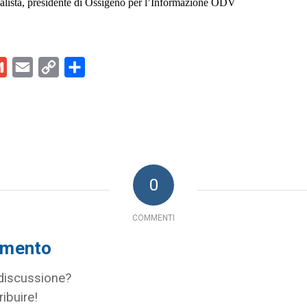
alista, presidente di Ossigeno per l’Informazione ODV
kedIn
Gmail
Email
Copy
Condividi
Link
0
COMMENTI
mmento
 discussione?
ribuire!