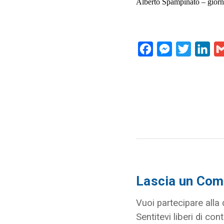
Alberto Spampinato – giorn
Facebook
Messenger
Twitter
Lin
Lascia un Co
Vuoi partecipare alla
Sentitevi liberi di cont