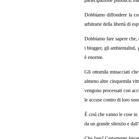
partecipazione pubblica, m
Dobbiamo diffondere la cons
arbitrarie della libertà di 
Dobbiamo fare sapere che, oltr
i blogger, gli ambientalisti,
è enorme.
Gli ottomila minacciati che
almeno altre cinquemila vitt
vengono processati con accu
le accuse contro di loro sono
È così che vanno le cose in I
da un grande silenzio e dall
Che fare? Certamente bisogna