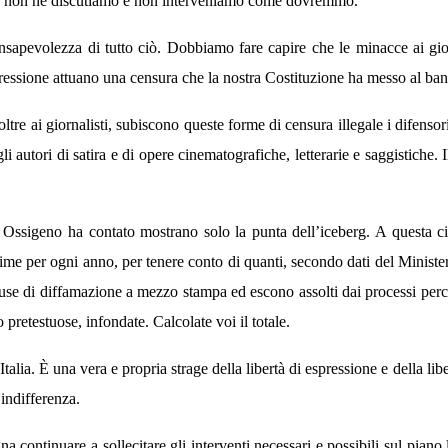
a non ne discutiamo e non interveniamo come dovremmo.
apevolezza di tutto ciò. Dobbiamo fare capire che le minacce ai giorna
espressione attuano una censura che la nostra Costituzione ha messo al ba
e ai giornalisti, subiscono queste forme di censura illegale i difensori dei
 gli autori di satira e di opere cinematografiche, letterarie e saggistiche. 
 Ossigeno ha contato mostrano solo la punta dell’iceberg. A questa c
ime per ogni anno, per tenere conto di quanti, secondo dati del Ministe
se di diffamazione a mezzo stampa ed escono assolti dai processi per
 pretestuose, infondate. Calcolate voi il totale.
talia. È una vera e propria strage della libertà di espressione e della li
’indifferenza.
 continuare a sollecitare gli interventi necessari e possibili sul piano 