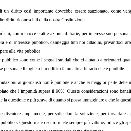
 di un diritto così importante dovrebbe essere sanzionato, come ven
ri diritti riconosciuti dalla nostra Costituzione.
 chi, con minacce e altre azioni arbitrarie, per interesse suo personal
ra e di interesse pubblico, danneggia tutti noi cittadini, privandoci ar
pare alla vita pubblica.
e pubblico sono come i segnali stradali che ci aiutano a orientarci quan
 personale li toglie o li modifica fa un atto arbitrario che è punibile.
midazioni ai giornalisti non è punibile e anche la maggior parte delle i
olato che l’impunità supera il 90%. Queste considerazioni sono banali
 che la questione è più grave di quanto si possa immaginare e che la questi
 discutere ampiamente, per sollecitare la soluzione, per trovarla e ap
o pubblico. Questo male oscuro miete sempre più vittime, riduce gli spa