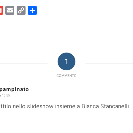
kedIn
Gmail
Email
Copy
Condividi
Link
1
COMMENTO
Spampinato
n 15:55
ttilo nello slideshow insieme a Bianca Stancanelli