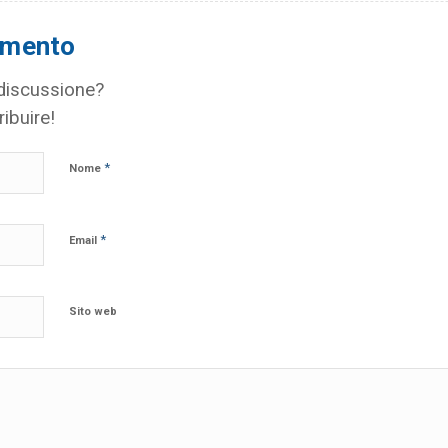
mmento
 discussione?
ribuire!
*
Nome
*
Email
Sito web