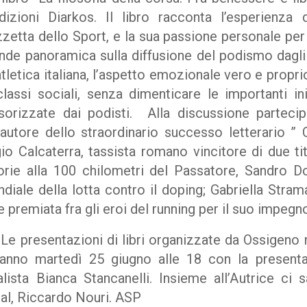
dizioni Diarkos. Il libro racconta l’esperienza d
zzetta dello Sport, e la sua passione personale per
ande panoramica sulla diffusione del podismo dagli
tletica italiana, l’aspetto emozionale vero e proprio
classi sociali, senza dimenticare le importanti in
nsorizzate dai podisti. Alla discussione parteci
 autore dello straordinario successo letterario ” C
io Calcaterra, tassista romano vincitore di due tit
orie alla 100 chilometri del Passatore, Sandro Do
iale della lotta contro il doping; Gabriella Strama
 premiata fra gli eroi del running per il suo impegno
 presentazioni di libri organizzate da Ossigeno 
anno martedì 25 giugno alle 18 con la presenta
alista Bianca Stancanelli. Insieme all’Autrice ci s
al, Riccardo Nouri. ASP