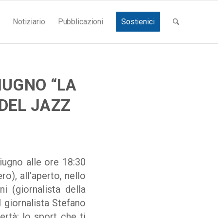
Notiziario
Pubblicazioni
Sostienici
IUGNO “LA
 DEL JAZZ
ugno alle ore 18:30
o), all’aperto, nello
i (giornalista della
l giornalista Stefano
ertà: lo sport che ti