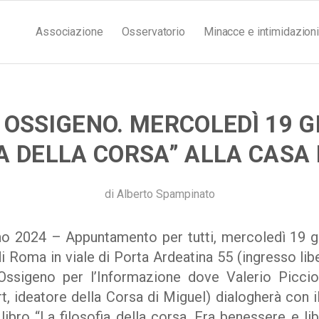
Associazione
Osservatorio
Minacce e intimidazioni
N OSSIGENO. MERCOLEDÌ 19 G
A DELLA CORSA” ALLA CASA
di
Alberto Spampinato
 2024 – Appuntamento per tutti, mercoledì 19 gi
i Roma in viale di Porta Ardeatina 55 (ingresso liber
Ossigeno per l’Informazione dove Valerio Piccion
, ideatore della Corsa di Miguel) dialogherà con i
 libro “La filosofia della corsa. Fra benessere e lib