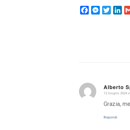
Facebook
Messenger
Twitter
Lin
Alberto 
dice:
12 Giugno 2024 i
Grazia, me
Rispondi