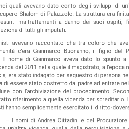
nei quali avevano dato conto degli sviluppi di un’
cupero Shalom di Palazzolo. La struttura era finita
resunti maltrattamenti a danno dei suoi ospiti; l’
zione di tutti gli imputati.
ronisti avevano raccontato che tra coloro che ave
munità c’era Gianmarco Buonanno, il figlio del 
Il nome di Gianmarco aveva dato lo spunto ai g
cenda del 2011 nella quale il magistrato, all’epoc
a, era stato indagato per sequestro di persona nei 
a di essere stato costretto dal padre ad entrare ne
luse con l’archiviazione del procedimento. Second
fatto riferimento a quella vicenda per screditarlo. I
isti hanno semplicemente esercitato il diritto-dover
– I nomi di Andrea Cittadini e del Procurato
a un’altra vicenda: quella della perquisizione e