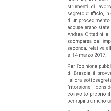
strumenti di lavor
segreto d’ufficio, i
di un procedimento p
accuse erano state a
Andrea Cittadini e 
scomparsa dell’impr
seconda, relativa al
e il 4 marzo 2017.
Per l’opinione pubbl
di Brescia il prov
l’allora sottosegret
“ritorsione”, cons
coinvolto proprio i
per rapina a mano a