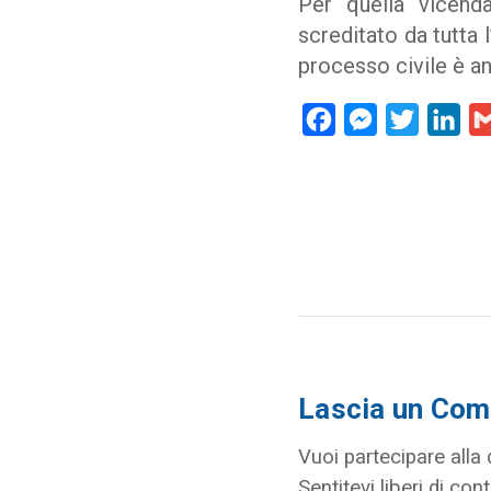
Per quella vicenda
screditato da tutta 
processo civile è a
Facebook
Messenger
Twitter
Lin
Lascia un Co
Vuoi partecipare alla
Sentitevi liberi di cont