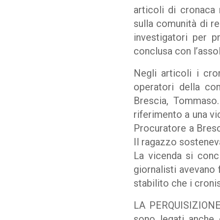
articoli di cronaca 
sulla comunità di re
investigatori per p
conclusa con l’assolu
Negli articoli i c
operatori della co
Brescia, Tommaso. 
riferimento a una vi
Procuratore a Bresci
Il ragazzo sostenev
La vicenda si conc
giornalisti avevano 
stabilito che i cron
LA PERQUISIZIONE 
sono legati anche d