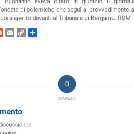
 Buonanno aveva citato in giudizio il giornali
l’ondata di polemiche che seguì al provvedimento ai d
ncora aperto davanti al Tribunale di Bergamo. RDM
kedIn
Gmail
Email
Copy
Condividi
Link
0
COMMENTI
mmento
 discussione?
ribuire!