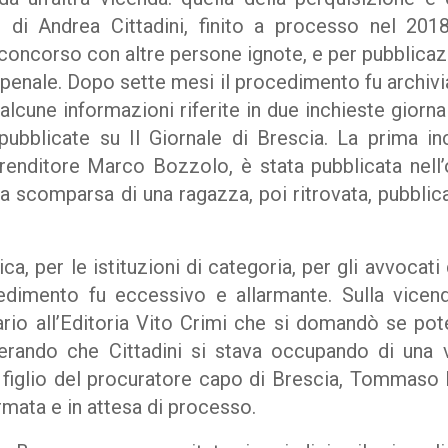
o di Andrea Cittadini, finito a processo nel 2018
n concorso con altre persone ignote, e per pubblicazio
enale. Dopo sette mesi il procedimento fu archivia
lcune informazioni riferite in due inchieste giorn
pubblicate su Il Giornale di Brescia. La prima inch
enditore Marco Bozzolo, è stata pubblicata nell’
la scomparsa di una ragazza, poi ritrovata, pubblica
ica, per le istituzioni di categoria, per gli avvocat
vedimento fu eccessivo e allarmante. Sulla vicen
ario all’Editoria Vito Crimi che si domandò se pot
iderando che Cittadini si stava occupando di una
l figlio del procuratore capo di Brescia, Tommaso
rmata e in attesa di processo.