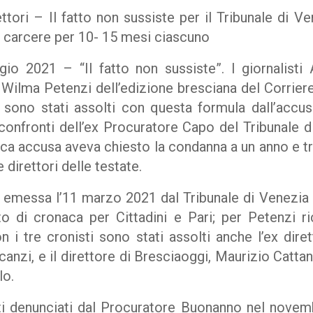
ttori – Il fatto non sussiste per il Tribunale di 
 carcere per 10- 15 mesi ciascuno
 2021 – “Il fatto non sussiste”. I giornalisti A
 Wilma Petenzi dell’edizione bresciana del Corrier
 sono stati assolti con questa formula dall’accu
onfronti dell’ex Procuratore Capo del Tribunale 
ca accusa aveva chiesto la condanna a un anno e tre
 direttori delle testate.
 emessa l’11 marzo 2021 dal Tribunale di Venezia
itto di cronaca per Cittadini e Pari; per Petenzi r
Con i tre cronisti sono stati assolti anche l’ex dire
nzi, e il direttore di Bresciaoggi, Maurizio Cattan
lo.
ati denunciati dal Procuratore Buonanno nel novem