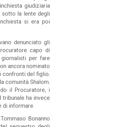
inchiesta giudiziaria
 sotto la lente degli
inchiesta si era poi
vano denunciato gli
Procuratore capo di
iornalisti per fare
a non ancora nominato
confronti del figlio.
lla comunità Shalom.
o il Procuratore, i
l tribunale ha invece
e di informare.
re Tommaso Bonanno
 del sequestro degli