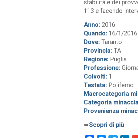
stabilità e dei prov
113 e facendo interv
Anno:
2016
Quando:
16/1/2016
Dove:
Taranto
Provincia:
TA
Regione:
Puglia
Professione:
Giorna
Coivolti:
1
Testata:
Polifemo
Macrocategoria mi
Categoria minaccia
Provenienza minac
➥
Scopri di più