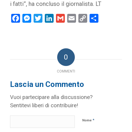
i fatti”, ha concluso il giornalista. LT
Facebook
Messenger
Twitter
LinkedIn
Gmail
Email
Copy
Condividi
Link
0
COMMENTI
Lascia un Commento
Vuoi partecipare alla discussione?
Sentitevi liberi di contribuire!
*
Nome