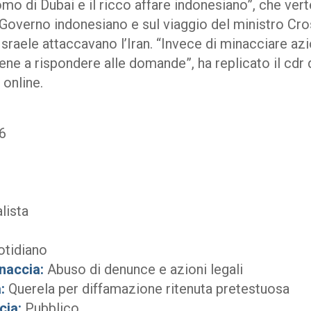
uomo di Dubai e il ricco affare indonesiano”, che ver
 Governo indonesiano e sul viaggio del ministro Cro
raele attaccavano l’Iran. “Invece di minacciare azion
ne a rispondere alle domande”, ha replicato il cdr 
 online.
6
lista
otidiano
naccia:
Abuso di denunce e azioni legali
:
Querela per diffamazione ritenuta pretestuosa
cia:
Pubblico