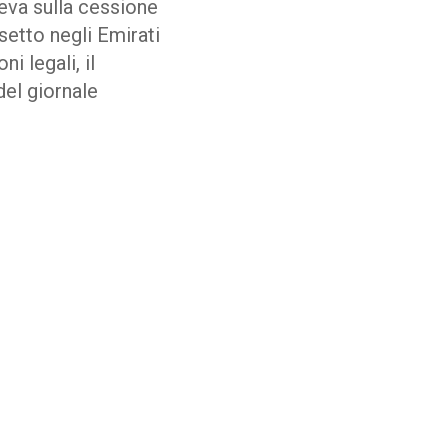
teva sulla cessione
setto negli Emirati
i legali, il
del giornale