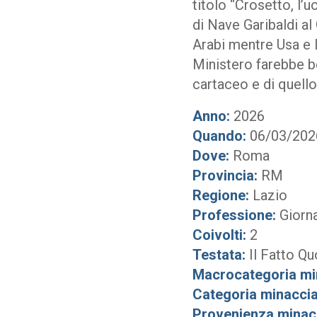
titolo “Crosetto, l’
di Nave Garibaldi al
Arabi mentre Usa e Is
Ministero farebbe be
cartaceo e di quello
Anno:
2026
Quando:
06/03/202
Dove:
Roma
Provincia:
RM
Regione:
Lazio
Professione:
Giorna
Coivolti:
2
Testata:
Il Fatto Qu
Macrocategoria mi
Categoria minaccia
Provenienza minac