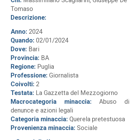
Chi:
Massimiliano Scagliarini, Giuseppe De
Tomaso
Descrizione:
Anno:
2024
Quando:
02/01/2024
Dove:
Bari
Provincia:
BA
Regione:
Puglia
Professione:
Giornalista
Coivolti:
2
Testata:
La Gazzetta del Mezzogiorno
Macrocategoria minaccia:
Abuso di
denunce e azioni legali
Categoria minaccia:
Querela pretestuosa
Provenienza minaccia:
Sociale