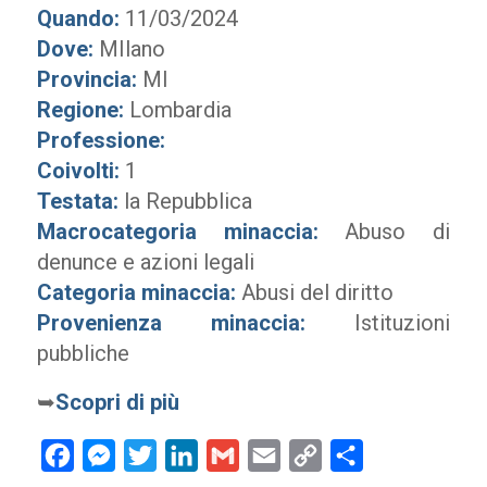
Quando:
11/03/2024
Dove:
MIlano
Provincia:
MI
Regione:
Lombardia
Professione:
Coivolti:
1
Testata:
la Repubblica
Macrocategoria minaccia:
Abuso di
denunce e azioni legali
Categoria minaccia:
Abusi del diritto
Provenienza minaccia:
Istituzioni
pubbliche
➥
Scopri di più
Facebook
Messenger
Twitter
LinkedIn
Gmail
Email
Copy
Condividi