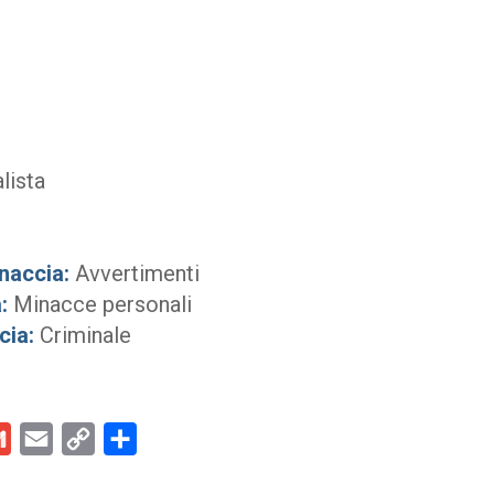
lista
naccia:
Avvertimenti
:
Minacce personali
cia:
Criminale
kedIn
Gmail
Email
Copy
Condividi
Link