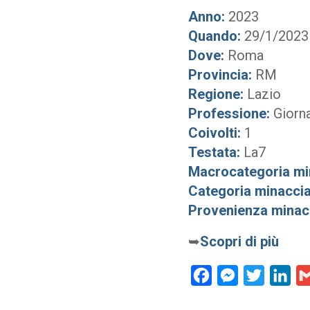
Anno:
2023
Quando:
29/1/2023
Dove:
Roma
Provincia:
RM
Regione:
Lazio
Professione:
Giorna
Coivolti:
1
Testata:
La7
Macrocategoria mi
Categoria minaccia
Provenienza minac
➥
Scopri di più
Facebook
Messenger
Twitter
Lin