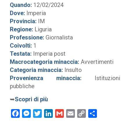
Quando:
12/02/2024
Dove:
Imperia
Provincia:
IM
Regione:
Liguria
Professione:
Giornalista
Coivolti:
1
Testata:
Imperia post
Macrocategoria minaccia:
Avvertimenti
Categoria minaccia:
Insulto
Provenienza minaccia:
Istituzioni
pubbliche
➥
Scopri di più
Facebook
Messenger
Twitter
LinkedIn
Gmail
Email
Copy
Condividi
Link