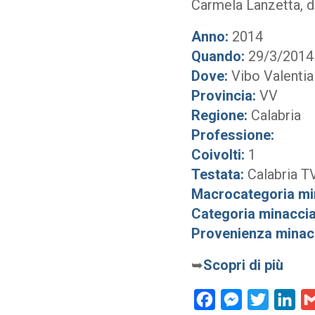
Carmela Lanzetta, d
Anno:
2014
Quando:
29/3/2014
Dove:
Vibo Valentia
Provincia:
VV
Regione:
Calabria
Professione:
Coivolti:
1
Testata:
Calabria T
Macrocategoria mi
Categoria minaccia
Provenienza minac
➥
Scopri di più
Facebook
Messenger
Twitter
Lin