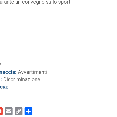
urante un convegno sullo sport
V
naccia:
Avvertimenti
:
Discriminazione
cia:
kedIn
Gmail
Email
Copy
Condividi