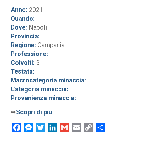
Anno:
2021
Quando:
Dove:
Napoli
Provincia:
Regione:
Campania
Professione:
Coivolti:
6
Testata:
Macrocategoria minaccia:
Categoria minaccia:
Provenienza minaccia:
➥
Scopri di più
Facebook
Messenger
Twitter
LinkedIn
Gmail
Email
Copy
Condividi
Link