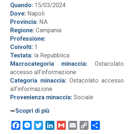
Quando:
15/03/2024
Dove:
Napoli
Provincia:
NA
Regione:
Campania
Professione:
Coivolti:
1
Testata:
la Repubblica
Macrocategoria minaccia:
Ostacolato
accesso all’informazione
Categoria minaccia:
Ostacolato accesso
all’informazione
Provenienza minaccia:
Sociale
➥
Scopri di più
Facebook
Messenger
Twitter
LinkedIn
Gmail
Email
Copy
Condividi