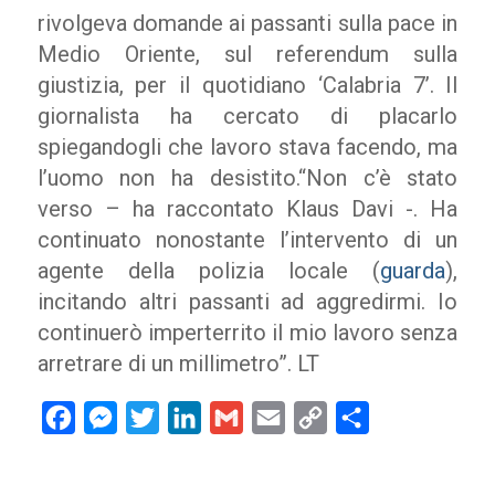
rivolgeva domande ai passanti sulla pace in
Medio Oriente, sul referendum sulla
giustizia, per il quotidiano ‘Calabria 7’. Il
giornalista ha cercato di placarlo
spiegandogli che lavoro stava facendo, ma
l’uomo non ha desistito.“Non c’è stato
verso – ha raccontato Klaus Davi -. Ha
continuato nonostante l’intervento di un
agente della polizia locale (
guarda
),
incitando altri passanti ad aggredirmi. Io
continuerò imperterrito il mio lavoro senza
arretrare di un millimetro”. LT
Facebook
Messenger
Twitter
LinkedIn
Gmail
Email
Copy
Condividi
Link