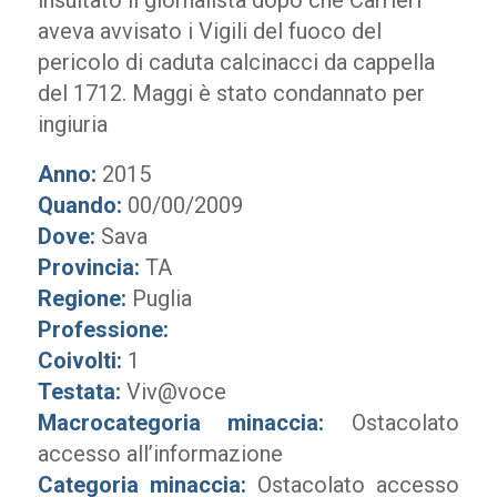
insultato il giornalista dopo che Carrieri
aveva avvisato i Vigili del fuoco del
pericolo di caduta calcinacci da cappella
del 1712. Maggi è stato condannato per
ingiuria
Anno:
2015
Quando:
00/00/2009
Dove:
Sava
Provincia:
TA
Regione:
Puglia
Professione:
Coivolti:
1
Testata:
Viv@voce
Macrocategoria minaccia:
Ostacolato
accesso all’informazione
Categoria minaccia:
Ostacolato accesso