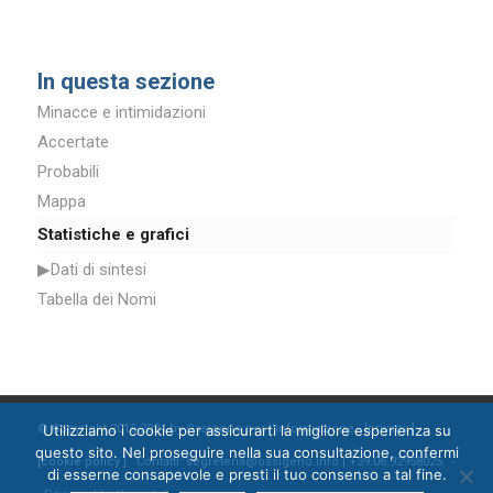
In questa sezione
Minacce e intimidazioni
Accertate
Probabili
Mappa
Statistiche e grafici
▶Dati di sintesi
Tabella dei Nomi
Utilizziamo i cookie per assicurarti la migliore esperienza su
© Copyright 2015-2024 by Ossigeno per l'informazione [
privacy
]
questo sito. Nel proseguire nella sua consultazione, confermi
[
cookie policy
] Contatti: segreteria@ossigeno.info | +39.06.92958025 -
di esserne consapevole e presti il tuo consenso a tal fine.