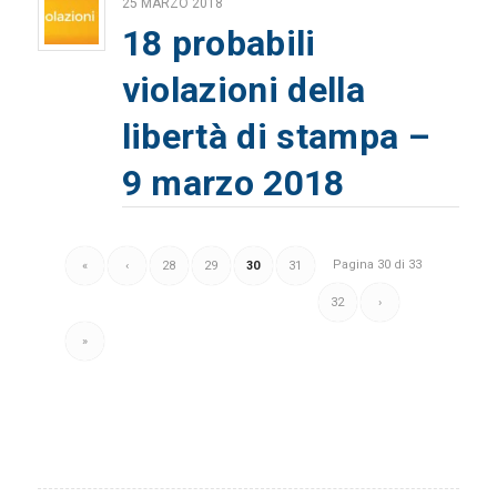
25 MARZO 2018
18 probabili
violazioni della
libertà di stampa –
9 marzo 2018
Pagina 30 di 33
«
‹
28
29
30
31
32
›
»