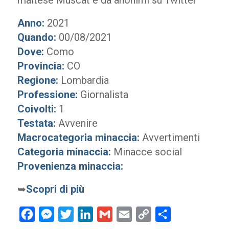
maltese Muscat e da anonimi su Twitter
Anno:
2021
Quando:
00/08/2021
Dove:
Como
Provincia:
CO
Regione:
Lombardia
Professione:
Giornalista
Coivolti:
1
Testata:
Avvenire
Macrocategoria minaccia:
Avvertimenti
Categoria minaccia:
Minacce social
Provenienza minaccia:
➥
Scopri di più
Facebook
Messenger
Twitter
LinkedIn
Gmail
Email
Copy
Condividi