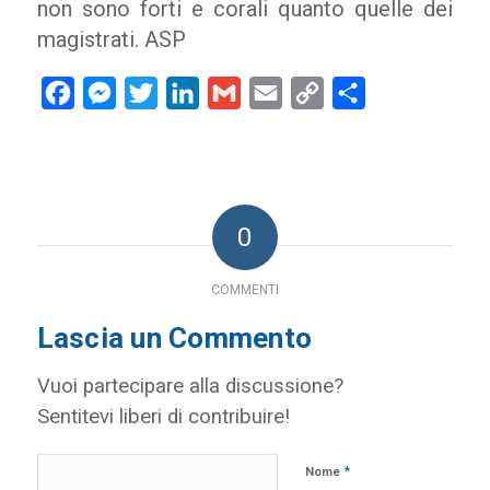
non sono forti e corali quanto quelle dei
magistrati. ASP
Facebook
Messenger
Twitter
LinkedIn
Gmail
Email
Copy
Condividi
Link
0
COMMENTI
Lascia un Commento
Vuoi partecipare alla discussione?
Sentitevi liberi di contribuire!
*
Nome