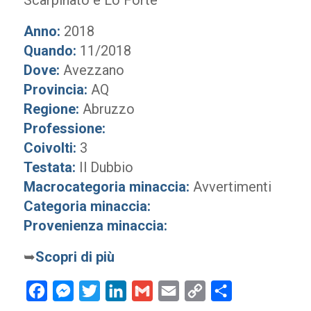
Scarpinato e Lo Forte
Anno:
2018
Quando:
11/2018
Dove:
Avezzano
Provincia:
AQ
Regione:
Abruzzo
Professione:
Coivolti:
3
Testata:
Il Dubbio
Macrocategoria minaccia:
Avvertimenti
Categoria minaccia:
Provenienza minaccia:
➥
Scopri di più
Facebook
Messenger
Twitter
LinkedIn
Gmail
Email
Copy
Condividi