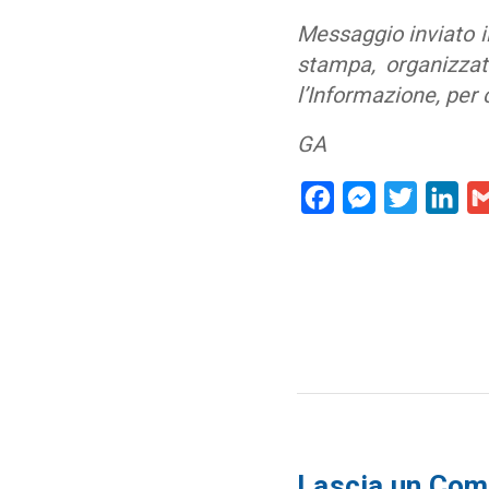
Messaggio inviato il
stampa, organizza
l’Informazione, per
GA
Facebook
Messenger
Twitter
Lin
Lascia un Co