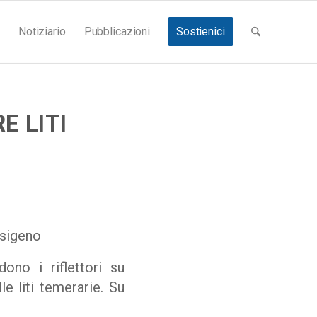
Notiziario
Pubblicazioni
Sostienici
E LITI
ssigeno
ono i riflettori su
le liti temerarie. Su