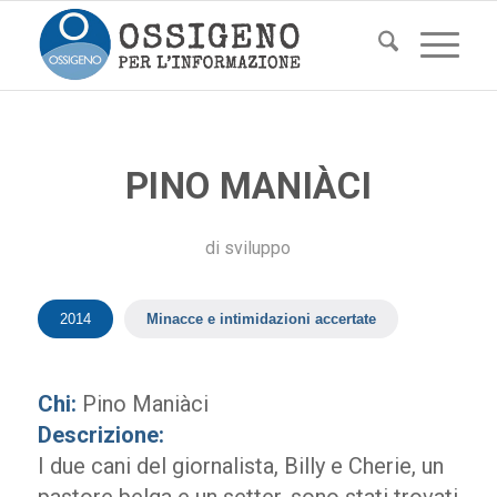
PINO MANIÀCI
di
sviluppo
2014
Minacce e intimidazioni accertate
Chi:
Pino Maniàci
Descrizione:
I due cani del giornalista, Billy e Cherie, un