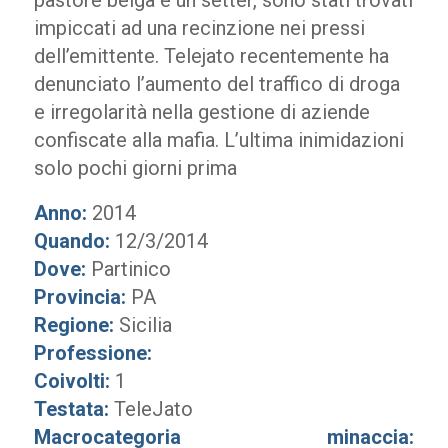
pastore belga e un setter, sono stati trovati
impiccati ad una recinzione nei pressi
dell’emittente. Telejato recentemente ha
denunciato l’aumento del traffico di droga
e irregolarità nella gestione di aziende
confiscate alla mafia. L’ultima inimidazioni
solo pochi giorni prima
Anno:
2014
Quando:
12/3/2014
Dove:
Partinico
Provincia:
PA
Regione:
Sicilia
Professione:
Coivolti:
1
Testata:
TeleJato
Macrocategoria minaccia: