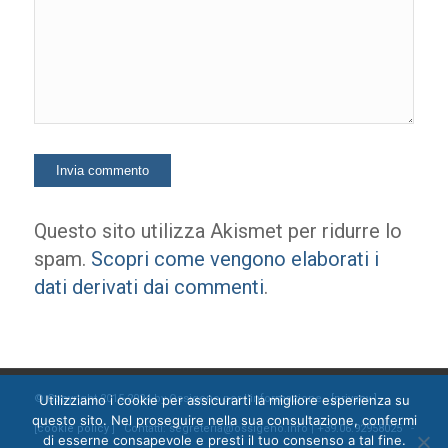
Questo sito utilizza Akismet per ridurre lo
spam.
Scopri come vengono elaborati i
dati derivati dai commenti
.
Utilizziamo i cookie per assicurarti la migliore esperienza su
© Copyright 2015-2024 by Ossigeno per l'informazione [
privacy
]
questo sito. Nel proseguire nella sua consultazione, confermi
[
cookie policy
] Contatti: segreteria@ossigeno.info | +39.06.92958025 -
di esserne consapevole e presti il tuo consenso a tal fine.