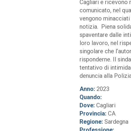
Cagliari e ricevono 
comunicato, nel qual
vengono minacciati 
notizia. Piena solid
spaventare dalle int
loro lavoro, nel rispe
singolare che l’aut
risponderne. Il sind
tentativo di intimid
denuncia alla Polizia
Anno:
2023
Quando:
Dove:
Cagliari
Provincia:
CA
Regione:
Sardegna
Professione: