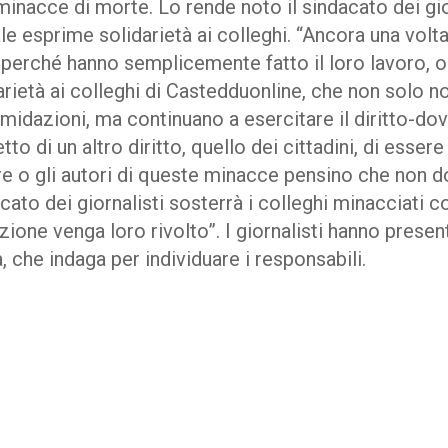
minacce di morte. Lo rende noto il sindacato dei gio
e esprime solidarietà ai colleghi. “Ancora una volta 
perché hanno semplicemente fatto il loro lavoro, o
arietà ai colleghi di Castedduonline, che non solo no
imidazioni, ma continuano a esercitare il diritto-dov
tto di un altro diritto, quello dei cittadini, di essere
ore o gli autori di queste minacce pensino che non 
acato dei giornalisti sosterrà i colleghi minacciati c
azione venga loro rivolto”. I giornalisti hanno prese
, che indaga per individuare i responsabili.