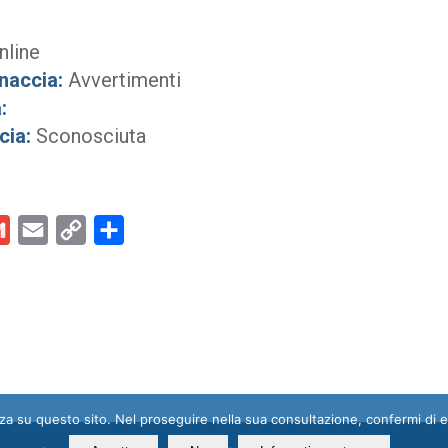
line
naccia:
Avvertimenti
:
cia:
Sconosciuta
kedIn
Gmail
Email
Copy
Condividi
Link
enza su questo sito. Nel proseguire nella sua consultazione, confermi di 