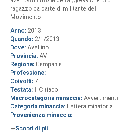
aver dato notizia dell’aggressione di un
ragazzo da parte di militante del
Movimento
Anno:
2013
Quando:
2/1/2013
Dove:
Avellino
Provincia:
AV
Regione:
Campania
Professione:
Coivolti:
7
Testata:
Il Ciriaco
Macrocategoria minaccia:
Avvertimenti
Categoria minaccia:
Lettera minatoria
Provenienza minaccia:
➥
Scopri di più